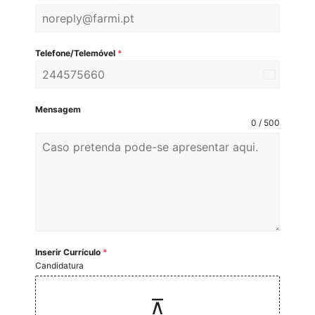
Telefone/Telemóvel
*
P
o
Mensagem
r
0 / 500
t
u
g
a
l
+
3
Inserir Currículo
*
5
Candidatura
1