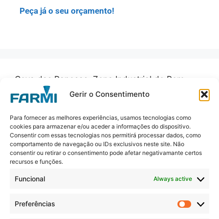
Peça já o seu orçamento!
Cova das Raposas, Zona Industrial de Pero
Neto, 2430-403 Marinha Grande
Gerir o Consentimento
+351 244 575 660
(Chamada para rede móvel
Para fornecer as melhores experiências, usamos tecnologias como
cookies para armazenar e/ou aceder a informações do dispositivo.
nacional)
Consentir com essas tecnologias nos permitirá processar dados, como
comportamento de navegação ou IDs exclusivos neste site. Não
consentir ou retirar o consentimento pode afetar negativamante certos
farmi@farmi.pt
recursos e funções.
Funcional
Always active
Preferências